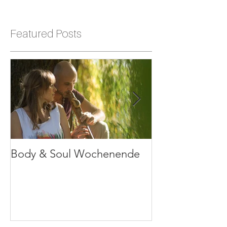
Featured Posts
Body & Soul Wochenende
Erlebe dein Le