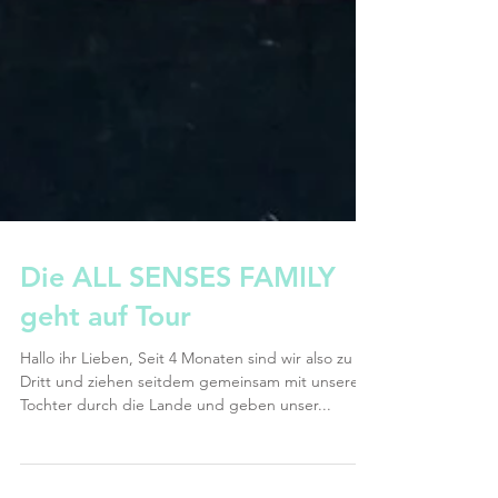
Die ALL SENSES FAMILY
geht auf Tour
Hallo ihr Lieben, Seit 4 Monaten sind wir also zu
Dritt und ziehen seitdem gemeinsam mit unserer
Tochter durch die Lande und geben unser...