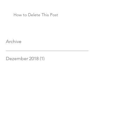
How to Delete This Post
Archive
Dezember 2018
(1)
1 Beitrag
Juni 2018
(1)
1 Beitrag
März 2018
(1)
1 Beitrag
Januar 2018
(10)
10 Beiträge
Dezember 2017
(1)
1 Beitrag
September 2017
(1)
1 Beitrag
August 2017
(1)
1 Beitrag
Juni 2017
(1)
1 Beitrag
Mai 2017
(1)
1 Beitrag
April 2017
(1)
1 Beitrag
März 2017
(1)
1 Beitrag