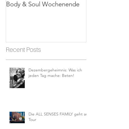
Body & Soul Wochenende
Erlebe dein Le
Recent Posts
Dezembergeheimnis: Was ich
jeden Tag mache: Beten!
Die ALL SENSES FAMILY geht auf
Tour