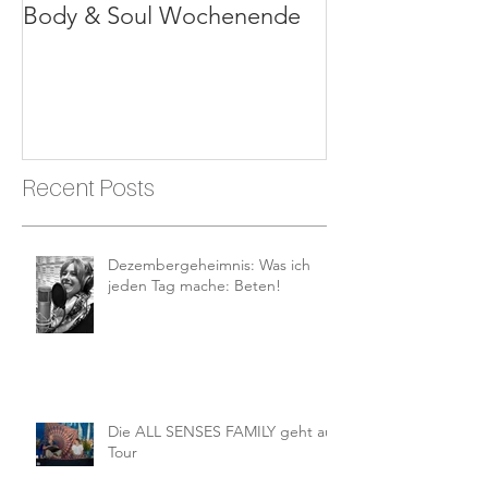
Body & Soul Wochenende
Erlebe dein Le
Recent Posts
Dezembergeheimnis: Was ich
jeden Tag mache: Beten!
Die ALL SENSES FAMILY geht auf
Tour