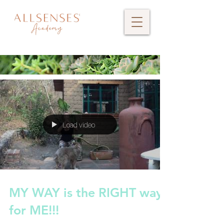
Load video
MY WAY is the RIGHT way
for ME!!!