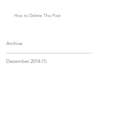
How to Delete This Post
Archive
Dezember 2018
(1)
1 Beitrag
Juni 2018
(1)
1 Beitrag
März 2018
(1)
1 Beitrag
Januar 2018
(10)
10 Beiträge
Dezember 2017
(1)
1 Beitrag
September 2017
(1)
1 Beitrag
August 2017
(1)
1 Beitrag
Juni 2017
(1)
1 Beitrag
Mai 2017
(1)
1 Beitrag
April 2017
(1)
1 Beitrag
März 2017
(1)
1 Beitrag