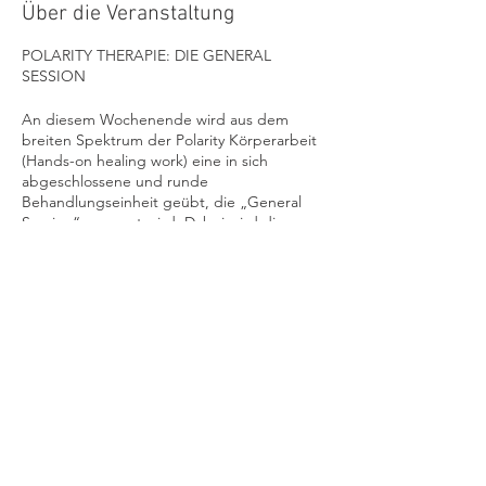
Über die Veranstaltung
POLARITY THERAPIE: DIE GENERAL
SESSION
An diesem Wochenende wird aus dem
breiten Spektrum der Polarity Körperarbeit
(Hands-on healing work) eine in sich
abgeschlossene und runde
Behandlungseinheit geübt, die „General
Session“ genannt wird. Dabei wird die
Lebensenergie des gesamten Körpers
mittels bestimmter manueller Techniken
angeregt und ausgeglichen (in bekleidetem
Zustand).
Die Polarity Therapie und somit auch die
Diese Veranstaltung teilen
„General Session“ vereinen Elemente aus
westlichen und östlichen Heilmethoden: Es
kommen Polarity-typische Stimulationen vor,
Griffe aus der Craniosakral-Therapie, Wissen
um die Ganzkörper-Reflexologie, Techniken
aus der frühen Osteopathie und