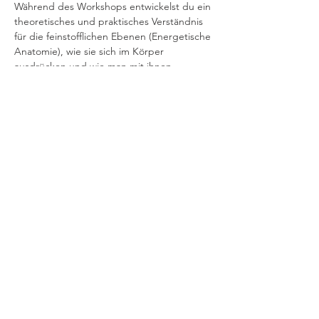
Während des Workshops entwickelst du ein 
theoretisches und praktisches Verständnis 
für die feinstofflichen Ebenen (Energetische 
Anatomie), wie sie sich im Körper 
ausdrücken und wie man mit ihnen 
arbeitet. Du lernst, dich auf das im Wesen 
des Menschen angelegte Wissen um 
Gesundheit und Ganzheit einzustimmen 
Die Grundlage für die Polarity Körperarbeit  
bildet eine auf Achtsamkeit, Empathie un…
Mehr anzeigen
Diese Veranstaltung teilen