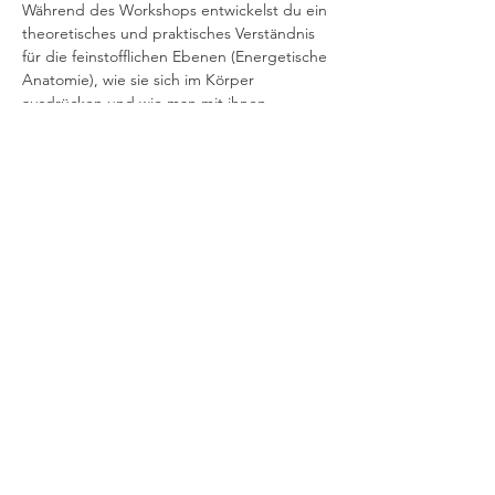
Während des Workshops entwickelst du ein 
theoretisches und praktisches Verständnis 
für die feinstofflichen Ebenen (Energetische 
Anatomie), wie sie sich im Körper 
ausdrücken und wie man mit ihnen 
arbeitet. Du lernst, dich auf das im Wesen 
des Menschen angelegte Wissen um 
Gesundheit und Ganzheit einzustimmen 
Die Grundlage für die Polarity Körperarbeit  
bildet eine auf Achtsamkeit, Empathie un…
Mehr anzeigen
Diese Veranstaltung teilen