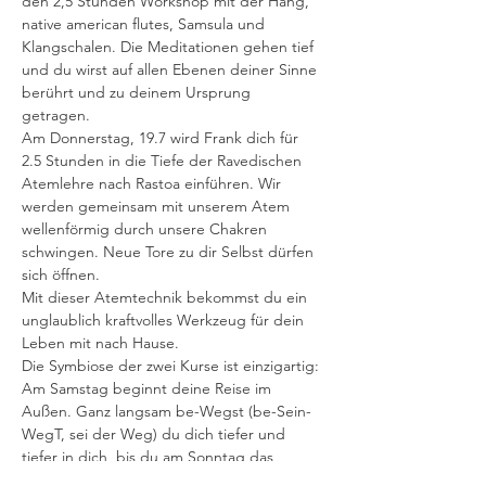
den 2,5 Stunden Workshop mit der Hang, 
native american flutes, Samsula und 
Klangschalen. Die Meditationen gehen tief 
und du wirst auf allen Ebenen deiner Sinne 
berührt und zu deinem Ursprung 
getragen. 
Am Donnerstag, 19.7 wird Frank dich für 
2.5 Stunden in die Tiefe der Ravedischen 
Atemlehre nach Rastoa einführen. Wir 
werden gemeinsam mit unserem Atem 
wellenförmig durch unsere Chakren 
schwingen. Neue Tore zu dir Selbst dürfen 
sich öffnen.
Mit dieser Atemtechnik bekommst du ein 
unglaublich kraftvolles Werkzeug für dein 
Leben mit nach Hause.
Die Symbiose der zwei Kurse ist einzigartig: 
Am Samstag beginnt deine Reise im 
Außen. Ganz langsam be-Wegst (be-Sein-
WegT, sei der Weg) du dich tiefer und 
tiefer in dich, bis du am Sonntag das 
Gefühl von tiefster innerer Ruhe, 