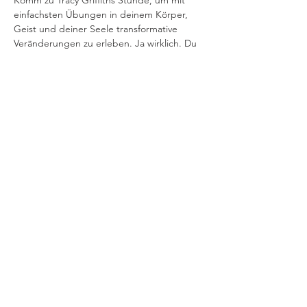
Komm zu Tracy Griffiths Stunde, um mit 
einfachsten Übungen in deinem Körper, 
Geist und deiner Seele transformative 
Veränderungen zu erleben. Ja wirklich. Du 
bekommst ein Selbsthilfeinstrument an die 
Hand, das wissenschaftlich nachgewiesen 
zur Linderung von Angstzuständen, Stress, 
Schmerzen, Anspannung und sogar 
Traumata geeignet ist.
Zu…
Mehr anzeigen
Diese Veranstaltung teilen