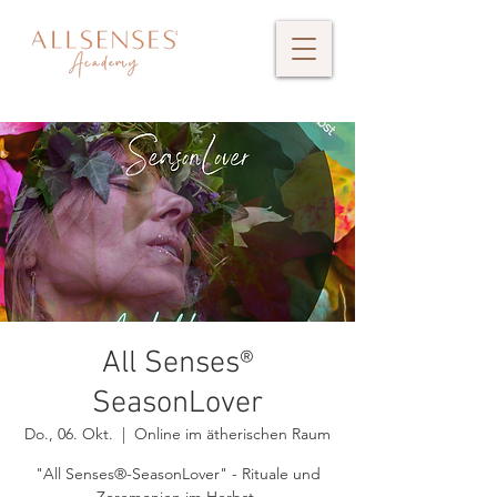
All Senses®
SeasonLover
Do., 06. Okt.
  |  
Online im ätherischen Raum
"All Senses®-SeasonLover" - Rituale und