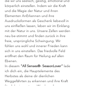
die wir uns seelisch, geistig, emotional und 
körperlich einstellen. Indem wir die Kraft 
und die Magie der Natur und ihren 
Elementen AnErkennen und ihre 
Ausdrucksformen als Geschenk liebevoll in 
uns einfließen lassen, leben wir im Einklang 
mit der Natur in uns. Unsere Zellen werden 
neu be-stimmt und finden zurück in ihre 
freie, ursprüngliche Schwingung. Wir 
fühlen uns wohl und innerer Frieden kann 
sich in uns einstellen. Das friedvolle Feld 
eröffnet den Raum für Heilung auf allen 
Ebenen.  
In diesem 
"All Senses®- SeasonLover" 
lade 
ich dich ein, die Hauptelemente des 
Herbstes als deine dir dienlichen 
Weggefährten zu erkennen und ihre Kraft 
für dich einzusetzen. Wir ehren ihre 
Ausdrucksformen: den Regen, den Wind, 
die herbstliche Sonne und die Dunkelheit. 
 Du wirst erfahren, wie du mit den 
Elemente und ihren Qualitäten sowohl auf 