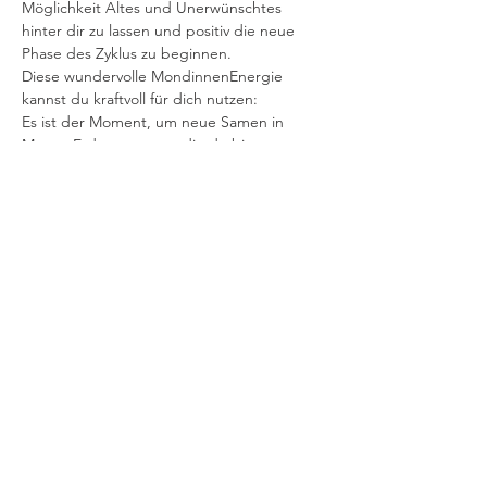
Möglichkeit Altes und Unerwünschtes 
hinter dir zu lassen und positiv die neue 
Phase des Zyklus zu beginnen.
Diese wundervolle MondinnenEnergie 
kannst du kraftvoll für dich nutzen:

Es ist der Moment, um neue Samen in 
Mutter Erde zu setzen, die du bis zur 
Vollmondin mit Wasser behutsam zum 
Wachsen bringst.
Event teilen