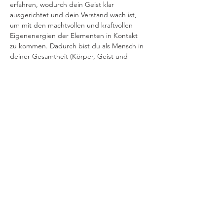
erfahren, wodurch dein Geist klar 
ausgerichtet und dein Verstand wach ist, 
um mit den machtvollen und kraftvollen 
Eigenenergien der Elementen in Kontakt 
zu kommen. Dadurch bist du als Mensch in 
deiner Gesamtheit (Körper, Geist und 
Seele), in all deinen Energiefeldern 
geschützt.
Durch die Angebote während des Retreats 
erlebst du den Zugang zu 
deinem 
universellen inneren Frieden
. Dieser ist eine 
ganz besondere und von Gott gegebene 
innere…
Mehr lesen >
Event teilen