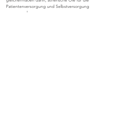
gleichermaßen darin, ätherische Öle für die 
Patientenversorgung und Selbstversorgung 
zu verwenden.

Sie hat es sich zur Aufgabe gemacht, die 
Gesundheitsbranche durch ätherische 
Ölen zu verändern und den Menschen in 
der Yoga-Gemeinschaft zu helfen, diese mit 
Integrität und Sicherheit zu…
Mehr lesen >
Event teilen