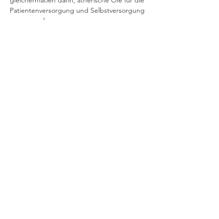
gleichermaßen darin, ätherische Öle für die 
Patientenversorgung und Selbstversorgung 
zu verwenden.

Sie hat es sich zur Aufgabe gemacht, die 
Gesundheitsbranche durch ätherische 
Ölen zu verändern und den Menschen in 
der Yoga-Gemeinschaft zu helfen, diese mit 
Integrität und Sicherheit zu…
Mehr lesen >
Event teilen