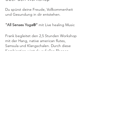
Du spürst deine Freude, Vollkommenheit
und Gesundung in dir entstehen.
"All Senses Yoga®"
mit Live healing Music
Frank begleitet den 2,5 Stunden Workshop
mit der Hang, native american flutes,
Samsula und Klangschalen. Durch diese
Kombination wirst du auf allen Ebenen
deiner Sinne berührt und zu deinem
Ursprung getragen. Mach dich bereit für
eine tiefe und berührende Zeit und einen
super intensiven Detox.
Im Workshop werden wir uns intensiv mit
Event teilen
jeweils speziellen Körperregionen
auseinandersetzen, die den verschiedenen
Chakren und Elementen zu geordnet
werden.
Mit den sehr einfachen, aber enorm
effektiven Übungen wird es dir gelingen,
deinen Körper wieder flexibel und