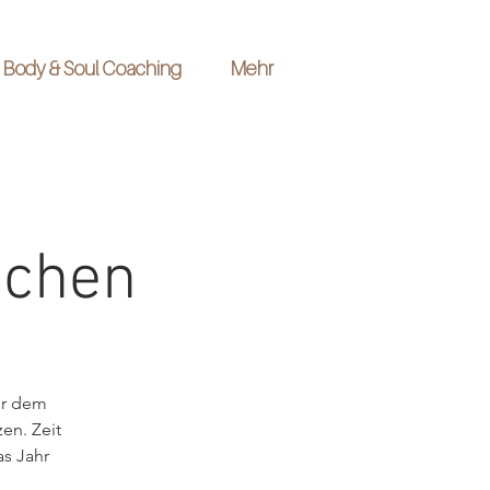
Body & Soul Coaching
Mehr
achen
or dem
en. Zeit
as Jahr