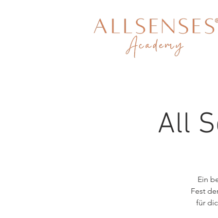
All 
Ein b
Fest de
für di